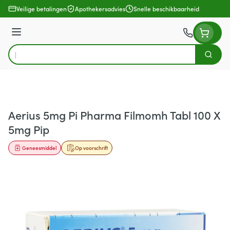
Ga naar de inhoud
Veilige betalingen
Apothekersadvies
Snelle beschikbaarheid
Menu
Zoek
Product, merk, categorie...
Aerius 5mg Pi Pharma Filmomh Tabl 100 X
5mg Pip
Geneesmiddel
Op voorschrift