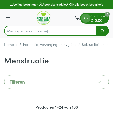
Dia 1 van 1
Ga naar de inhoud
Veilige betalingen
Apothekersadvies
Snelle beschikbaarheid
0
0 artikelen
Menu
€ 0,00
Med
Zoek
Product, merk, categorie...
Home
/
Schoonheid, verzorging en hygiëne
/
Seksualiteit en int
Menstruatie
Filteren
Producten
1
-
24
van
106