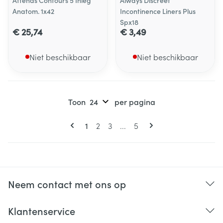
Attends Contours 5 Inleg
Always Discreet
Anatom. 1x42
Incontinence Liners Plus
Spx18
€ 25,74
€ 3,49
Niet beschikbaar
Niet beschikbaar
Toon
per pagina
Pagina's
U lees momenteel pagina
Pagina
Pagina
Pagina
1
2
3
...
5
Neem contact met ons op
Klantenservice