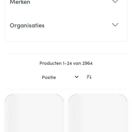
Merken
filter
Organisaties
filter
Producten
1
-
24
van
2964
Sorteer op: