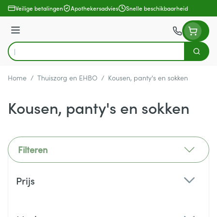
Ga naar de inhoud
Veilige betalingen
Apothekersadvies
Snelle beschikbaarheid
Menu
Zoek
Product, merk, categorie...
Home
/
Thuiszorg en EHBO
/
Kousen, panty's en sokken
Kousen, panty's en sokken
Filteren
Doorgaan naar productlijst
Prijs
filter