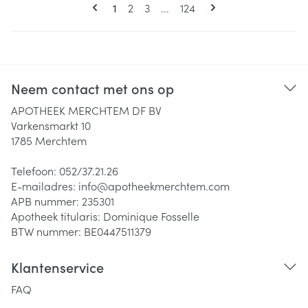
Pagina's
U lees momenteel pagina
Pagina
Pagina
Pagina
1
2
3
...
124
Neem contact met ons op
APOTHEEK MERCHTEM DF BV
Varkensmarkt 10
1785
Merchtem
Telefoon:
052/37.21.26
E-mailadres:
info@
apotheekmerchtem.com
APB nummer:
235301
Apotheek titularis:
Dominique Fosselle
BTW nummer:
BE0447511379
Klantenservice
FAQ