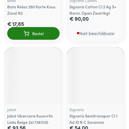
Bota
Sigvaris Cotton
Bota Relax 280 Korte Kous
Sigvaris Cotton Cl 2 Ag S+
Zand N2
Norm. Open Zwartkgt
€ 90,00
€ 17,65
Niet beschikbaar
Bestel
Jobst
Sigvaris
Jobst Ulcercare Kous+rits
Sigvaris Semitranspar Cl 1
Links Beige 2xl 7363125
Ad Xl N C Savanna
€ 93,56
€ 54,00