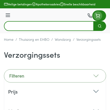
Ga naar de inhoud
Veilige betalingen
Apothekersadvies
Snelle beschikbaarheid
Menu
Zoek
Product, merk, categorie...
Home
/
Thuiszorg en EHBO
/
Wondzorg
/
Verzorgingssets
Verzorgingssets
Filteren
Doorgaan naar productlijst
Prijs
filter