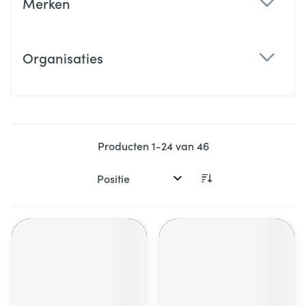
Merken
filter
Organisaties
filter
Producten
1
-
24
van
46
Sorteer op: