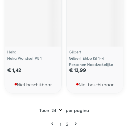
Heka
Gilbert
Heka Wondset #5 1
Gilbert Ehbo Kit 1-4
Personen Noodzakelijke
€ 1,42
€ 13,99
Niet beschikbaar
Niet beschikbaar
Toon
per pagina
Pagina's
U lees momenteel pagina
Pagina
1
2