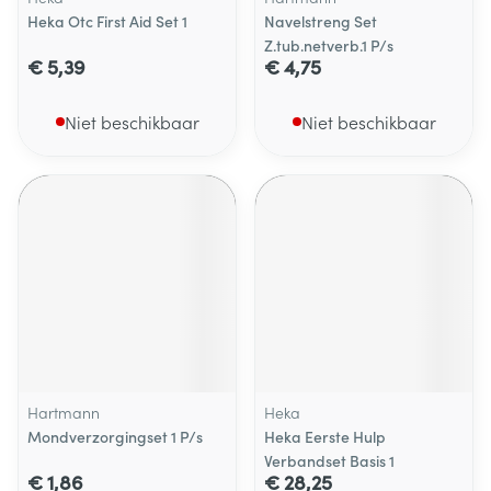
Heka Otc First Aid Set 1
Navelstreng Set
Z.tub.netverb.1 P/s
€ 5,39
€ 4,75
Niet beschikbaar
Niet beschikbaar
Hartmann
Heka
Mondverzorgingset 1 P/s
Heka Eerste Hulp
Verbandset Basis 1
€ 1,86
€ 28,25