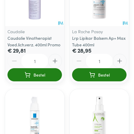
Caudalie
La Roche Posay
Caudalie Vinotherapist
Lrp Lipikar Balsem Ap+ Max
Voed.lich.verz. 400ml Promo
Tube 400ml
€ 29,81
€ 28,95
Aantal
Aantal
Bestel
Bestel