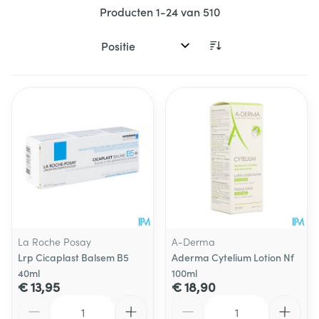
Producten
1
-
24
van
510
Sorteer op:
La Roche Posay
A-Derma
Lrp Cicaplast Balsem B5
Aderma Cytelium Lotion Nf
40ml
100ml
€ 13,95
€ 18,90
Aantal
Aantal