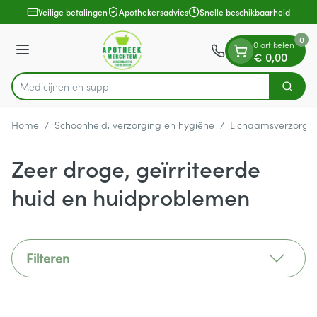
Dia 1 van 1
Ga naar de inhoud
Veilige betalingen
Apothekersadvies
Snelle beschikbaarheid
0
0 artikelen
Menu
€ 0,00
M
Zoek
Product, merk, categorie...
Home
/
Schoonheid, verzorging en hygiëne
/
Lichaamsverzorgi
Zeer droge, geïrriteerde
huid en huidproblemen
Filteren