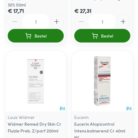
30% 50ml
€ 17,71
€ 27,31
Aantal
Aantal
Bestel
Bestel
Louis Widmer
Eucerin
Widmer Remed Dry Skin Cr
Eucerin Atopicontrol
Fluide Preb. Z/parf 200ml
Intens.kalmerend Cr 40ml
Nf