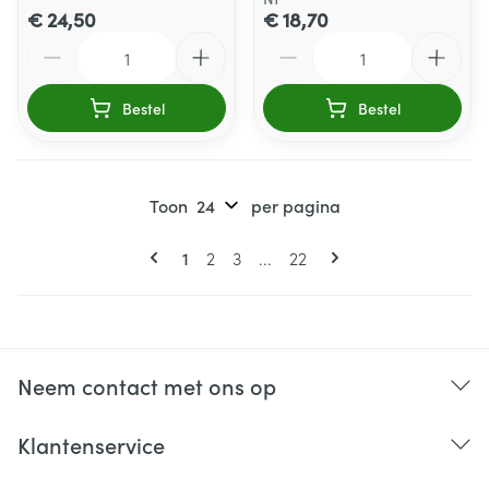
€ 24,50
€ 18,70
Aantal
Aantal
Bestel
Bestel
Toon
per pagina
Pagina's
U lees momenteel pagina
Pagina
Pagina
Pagina
1
2
3
...
22
Neem contact met ons op
Klantenservice