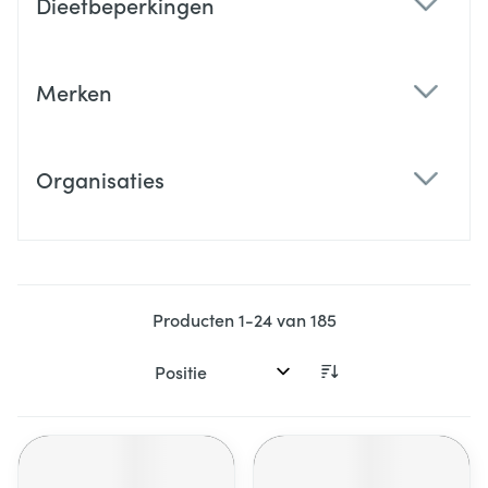
Dieetbeperkingen
filter
Merken
filter
Organisaties
filter
Producten
1
-
24
van
185
Sorteer op: