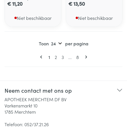
€ 11,20
€ 13,50
Niet beschikbaar
Niet beschikbaar
Toon
per pagina
Pagina's
U lees momenteel pagina
Pagina
Pagina
Pagina
1
2
3
...
8
Neem contact met ons op
APOTHEEK MERCHTEM DF BV
Varkensmarkt 10
1785
Merchtem
Telefoon:
052/37.21.26