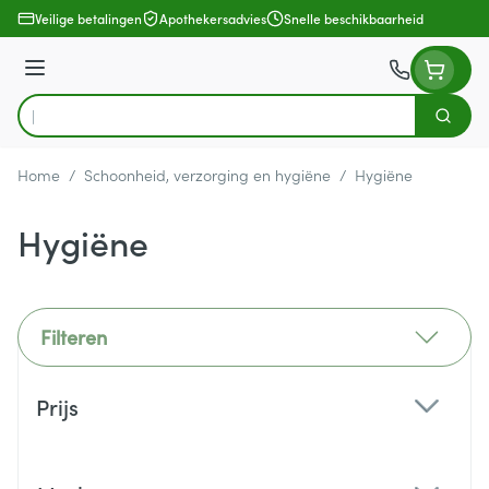
Ga naar de inhoud
Veilige betalingen
Apothekersadvies
Snelle beschikbaarheid
Menu
Zoek
Product, merk, categorie...
Home
/
Schoonheid, verzorging en hygiëne
/
Hygiëne
Hygiëne
Filteren
Doorgaan naar productlijst
Prijs
filter