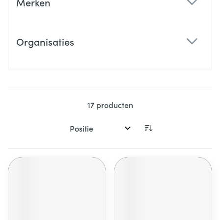
Merken
filter
Organisaties
filter
17
producten
Sorteer op: