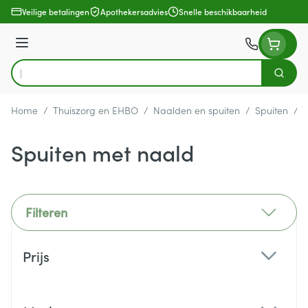
Ga naar de inhoud
Veilige betalingen
Apothekersadvies
Snelle beschikbaarheid
Menu
Zoek
Product, merk, categorie...
Home
/
Thuiszorg en EHBO
/
Naalden en spuiten
/
Spuiten
/
S
Spuiten met naald
Filteren
Doorgaan naar productlijst
Prijs
filter