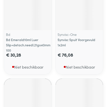
Bd
Synvisc-One
Bd Emerald10ml Luer
Synvisc Spuit Voorgevuld
Slip+detach.needl.21gx40mm
1x2ml
100
€ 30,28
€ 76,08
Niet beschikbaar
Niet beschikbaar