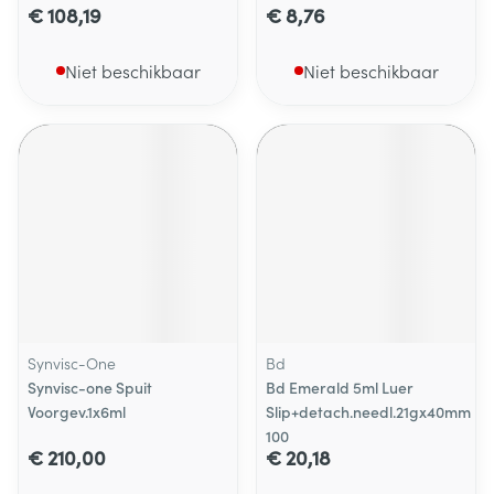
€ 108,19
€ 8,76
Niet beschikbaar
Niet beschikbaar
Synvisc-One
Bd
Synvisc-one Spuit
Bd Emerald 5ml Luer
Voorgev.1x6ml
Slip+detach.needl.21gx40mm
100
€ 210,00
€ 20,18