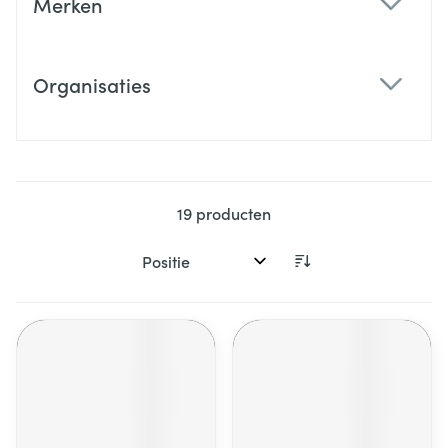
Merken
filter
Organisaties
filter
19
producten
Sorteer op: