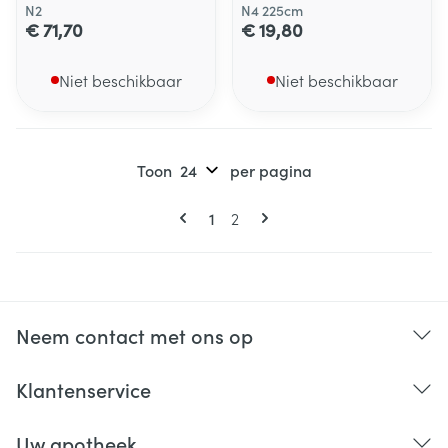
N2
N4 225cm
€ 71,70
€ 19,80
Niet beschikbaar
Niet beschikbaar
Toon
per pagina
Pagina's
U lees momenteel pagina
Pagina
1
2
Neem contact met ons op
Klantenservice
Uw apotheek