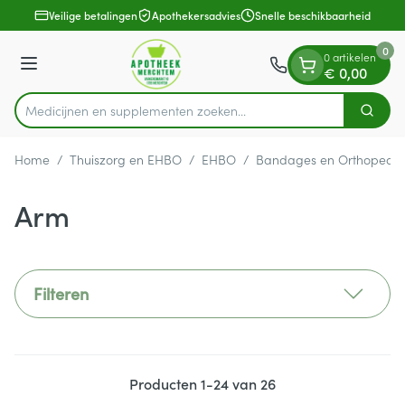
Dia 1 van 1
Ga naar de inhoud
Veilige betalingen
Apothekersadvies
Snelle beschikbaarheid
0
0 artikelen
Menu
€ 0,00
Medicijnen en supplementen zo
Zoek
Product, merk, categorie...
Home
/
Thuiszorg en EHBO
/
EHBO
/
Bandages en Orthopedie
Arm
Filteren
Producten
1
-
24
van
26