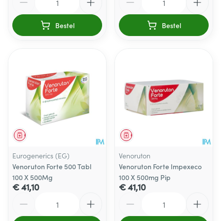
Bestel
Bestel
Geneesmiddel
Geneesmiddel
Eurogenerics (EG)
Venoruton
Venoruton Forte 500 Tabl
Venoruton Forte Impexeco
100 X 500Mg
100 X 500mg Pip
€ 41,10
€ 41,10
Aantal
Aantal