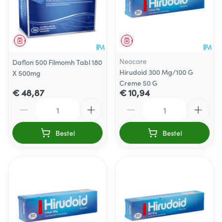
Geneesmiddel
Geneesmiddel
Neocare
Daflon 500 Filmomh Tabl 180
Hirudoid 300 Mg/100 G
X 500mg
Creme 50 G
€ 48,87
€ 10,94
Aantal
Aantal
Bestel
Bestel