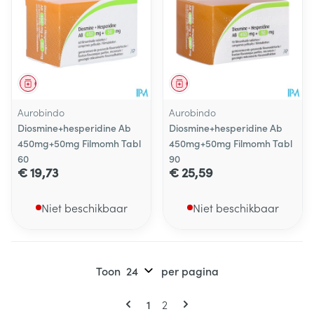
Geneesmiddel
Geneesmiddel
Aurobindo
Aurobindo
Diosmine+hesperidine Ab
Diosmine+hesperidine Ab
450mg+50mg Filmomh Tabl
450mg+50mg Filmomh Tabl
60
90
€ 19,73
€ 25,59
Niet beschikbaar
Niet beschikbaar
Toon
per pagina
Pagina's
U lees momenteel pagina
Pagina
1
2