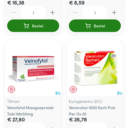
€ 16,38
€ 8,59
Aantal
Aantal
Bestel
Bestel
Geneesmiddel
Geneesmiddel
Tilman
Eurogenerics (EG)
Veinofytol Maagsapresist
Venoruton 1000 Sach Pulv
Tabl 98x50mg
Per Os 30
€ 27,80
€ 26,78
Aantal
Aantal