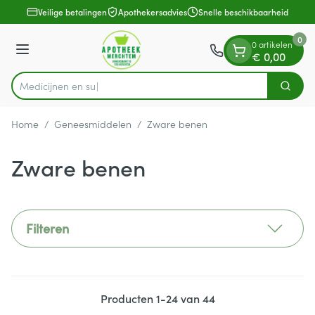
Dia 1 van 1
Ga naar de inhoud
Veilige betalingen
Apothekersadvies
Snelle beschikbaarheid
0
0 artikelen
Menu
€ 0,00
Zoek
Product, merk, categorie...
Home
/
Geneesmiddelen
/
Zware benen
Zware benen
Filteren
Producten
1
-
24
van
44