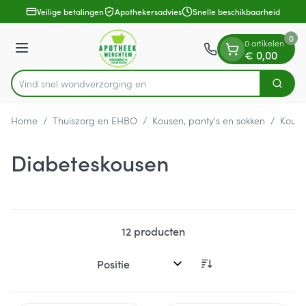
Dia 1 van 1
Ga naar de inhoud
Veilige betalingen
Apothekersadvies
Snelle beschikbaarheid
0
0 artikelen
Menu
€ 0,00
Vind snel wondverzo
Zoek
Product, merk, categorie...
Home
/
Thuiszorg en EHBO
/
Kousen, panty's en sokken
/
Kous
Diabeteskousen
12
producten
Sorteer op: