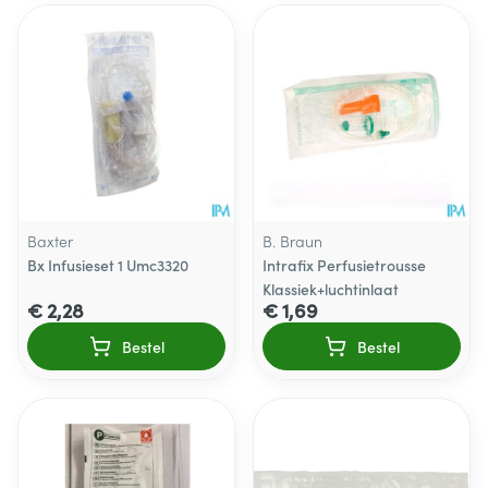
Baxter
B. Braun
Bx Infusieset 1 Umc3320
Intrafix Perfusietrousse
Klassiek+luchtinlaat
€ 2,28
€ 1,69
Bestel
Bestel