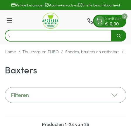
Dia 1 van 1
Ga naar de inhoud
Veilige betalingen
Apothekersadvies
Snelle beschikbaarheid
0
0 artikelen
Menu
€ 0,00
Vind snel
Zoek
Product, merk, categorie...
Home
/
Thuiszorg en EHBO
/
Sondes, baxters en catheters
/
Ba
Baxters
Filteren
Producten
1
-
24
van
25