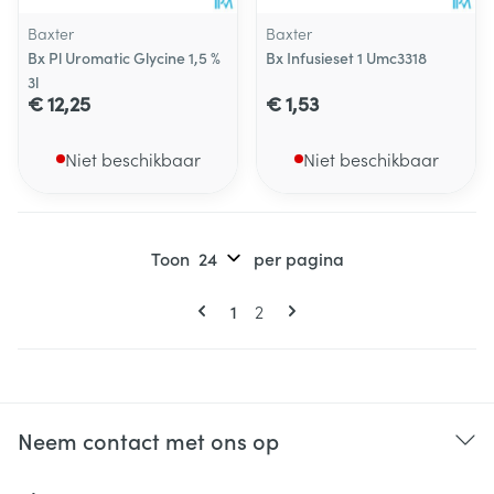
Baxter
Baxter
Bx Pl Uromatic Glycine 1,5 %
Bx Infusieset 1 Umc3318
3l
€ 12,25
€ 1,53
Niet beschikbaar
Niet beschikbaar
Toon
per pagina
Pagina's
U lees momenteel pagina
Pagina
1
2
Neem contact met ons op