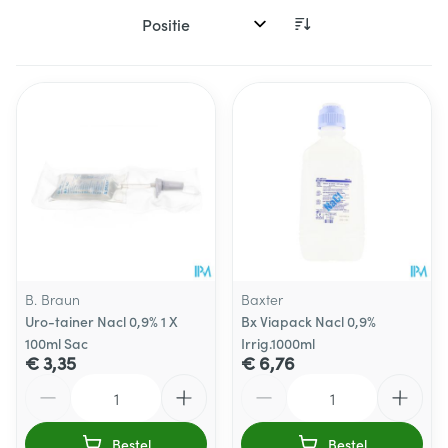
Sorteer op:
B. Braun
Baxter
Uro-tainer Nacl 0,9% 1 X
Bx Viapack Nacl 0,9%
100ml Sac
Irrig.1000ml
€ 3,35
€ 6,76
Aantal
Aantal
Bestel
Bestel