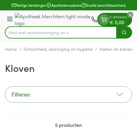
Dia 1 van 1
Ga naar de inhoud
Veilige betalingen
Apothekersadvies
Snelle beschikbaarheid
0
0 artikelen
Menu
€ 0,00
Vind snel wondverzorging
Zoek
Product, merk, categorie...
Home
/
Schoonheid, verzorging en hygiëne
/
Voeten en benen
/
Kloven
Filteren
5
producten