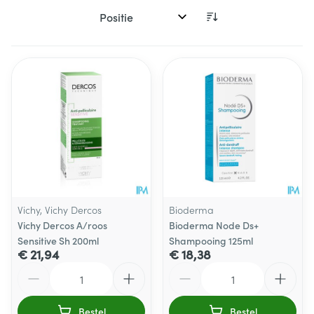
Sorteer op:
Vichy, Vichy Dercos
Bioderma
Vichy Dercos A/roos
Bioderma Node Ds+
Sensitive Sh 200ml
Shampooing 125ml
€ 21,94
€ 18,38
Aantal
Aantal
Bestel
Bestel