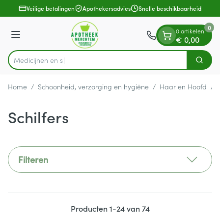
Dia 1 van 1
Ga naar de inhoud
Veilige betalingen
Apothekersadvies
Snelle beschikbaarheid
0
0 artikelen
Menu
€ 0,00
Zoek
Product, merk, categorie...
Home
/
Schoonheid, verzorging en hygiëne
/
Haar en Hoofd
/
Schilfers
Filteren
Producten
1
-
24
van
74