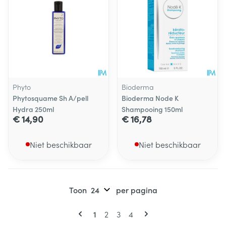
Phyto
Bioderma
Phytosquame Sh A/pell
Bioderma Node K
Hydra 250ml
Shampooing 150ml
€ 14,90
€ 16,78
Niet beschikbaar
Niet beschikbaar
Toon
per pagina
Pagina's
U lees momenteel pagina
Pagina
Pagina
Pagina
1
2
3
4