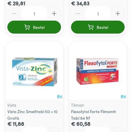
€ 29,81
€ 34,83
Aantal
Aantal
Bestel
Bestel
Vista
Tilman
Vista Zinc Smelttabl 50 + 10
Flexofytol Forte Filmomh
Gratis
Tabl 84 Nf
€ 11,88
€ 60,58
Aantal
Aantal