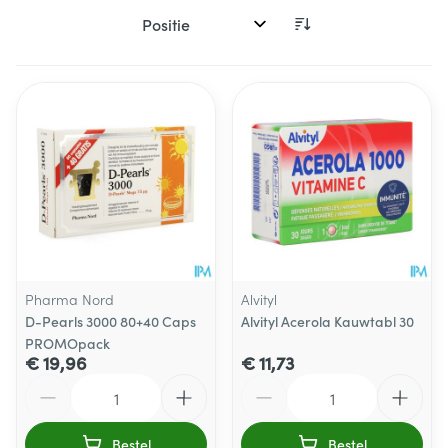
Sorteer op:
Pharma Nord
Alvityl
D-Pearls 3000 80+40 Caps
Alvityl Acerola Kauwtabl 30
PROMOpack
€ 19,96
€ 11,73
Aantal
Aantal
Bestel
Bestel