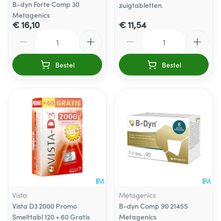
B-dyn Forte Comp 30
zuigtabletten
Metagenics
€ 16,10
€ 11,54
Aantal
Aantal
Bestel
Bestel
Vista
Metagenics
Vista D3 2000 Promo
B-dyn Comp 90 21455
Smelttabl 120 + 60 Gratis
Metagenics