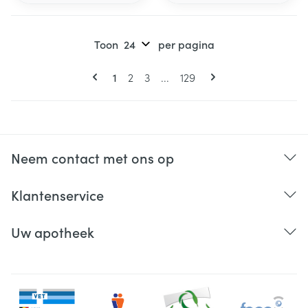
Toon
per pagina
Pagina's
U lees momenteel pagina
Pagina
Pagina
Pagina
1
2
3
...
129
Neem contact met ons op
Klantenservice
Uw apotheek