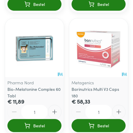
Bestel
Bestel
Pharma Nord
Metagenics
Bio-Melatonine Complex 60
Barinutrics Multi V3 Caps
Tabl
180
€ 11,89
€ 58,33
Aantal
Aantal
Bestel
Bestel