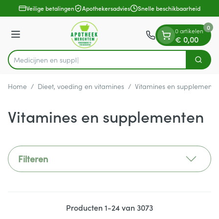
Dia 1 van 1
Ga naar de inhoud
Veilige betalingen
Apothekersadvies
Snelle beschikbaarheid
0
0 artikelen
Menu
€ 0,00
Zoek
Product, merk, categorie...
Home
/
Dieet, voeding en vitamines
/
Vitamines en supplemente
Vitamines en supplementen
Filteren
Producten
1
-
24
van
3073