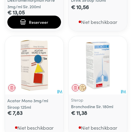
Dextromethorphan Forte
Drink Siroop 100ml
€ 10,56
3mg/ml Sir. 200ml
€ 13,05
Niet beschikbaar
Reserveer
Geneesmiddel
Geneesmiddel
Op voorschrift
Sterop
Acatar Mono 3mg/ml
Bronchodine Sir. 180ml
Siroop 125ml
€ 7,83
€ 11,38
Niet beschikbaar
Niet beschikbaar