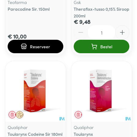
Teofarma
Gsk
Paracodine Sir. 150ml
Therafixx-tusso 0,15% Siroop
200ml
€ 9,48
Aantal
€ 10,00
Reserveer
Bestel
Geneesmiddel
Op voorschrift
Geneesmiddel
Qualiphar
Qualiphar
Toularynx Codeine Sir 180ml
Toularynx