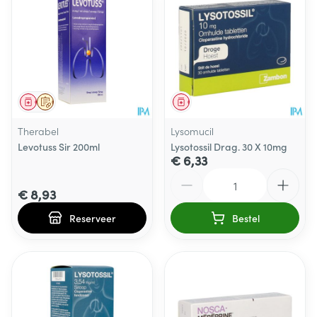
Geneesmiddel
Op voorschrift
Geneesmiddel
Therabel
Lysomucil
Levotuss Sir 200ml
Lysotossil Drag. 30 X 10mg
€ 6,33
Aantal
€ 8,93
Reserveer
Bestel