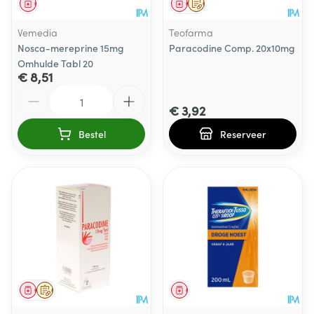
Geneesmiddel
Geneesmiddel
Op voorschrift
Vemedia
Teofarma
Nosca-mereprine 15mg
Paracodine Comp. 20x10mg
Omhulde Tabl 20
€ 8,51
Aantal
€ 3,92
Bestel
Reserveer
Geneesmiddel
Op voorschrift
Geneesmiddel