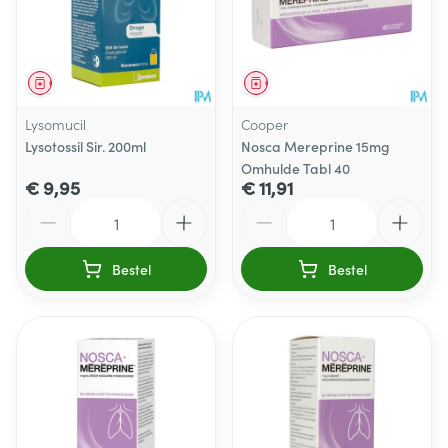
Geneesmiddel
Geneesmiddel
Lysomucil
Cooper
Lysotossil Sir. 200ml
Nosca Mereprine 15mg
Omhulde Tabl 40
€ 9,95
€ 11,91
Aantal
Aantal
Bestel
Bestel