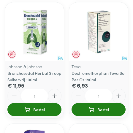
Geneesmiddel
Geneesmiddel
Johnson & Johnson
Teva
Bronchosedal Herbal Siroop
Dextromethorphan Teva Sol
Suikervrij 100ml
Per Os 180ml
€ 11,95
€ 6,93
Aantal
Aantal
Bestel
Bestel