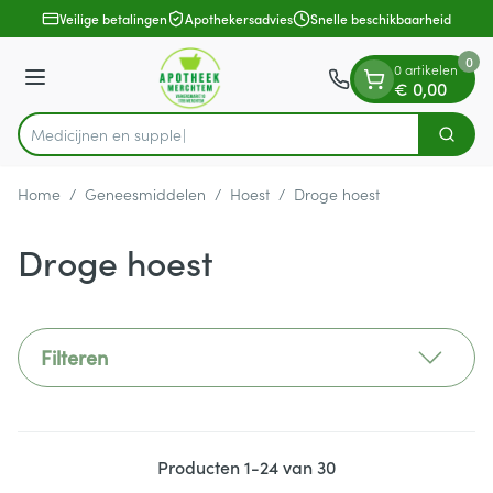
Dia 1 van 1
Ga naar de inhoud
Veilige betalingen
Apothekersadvies
Snelle beschikbaarheid
0
0 artikelen
Menu
€ 0,00
Zoek
Product, merk, categorie...
Home
/
Geneesmiddelen
/
Hoest
/
Droge hoest
Droge hoest
Filteren
Producten
1
-
24
van
30