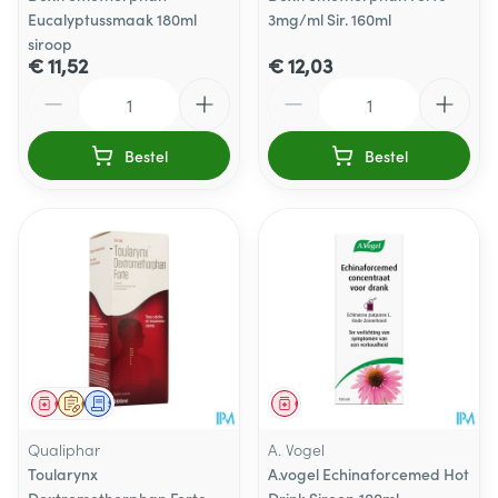
Eucalyptussmaak 180ml
3mg/ml Sir. 160ml
siroop
€ 11,52
€ 12,03
Aantal
Aantal
Bestel
Bestel
Geneesmiddel
Op voorschrift
Schriftelijke aanvraag
Geneesmiddel
Qualiphar
A. Vogel
Toularynx
A.vogel Echinaforcemed Hot