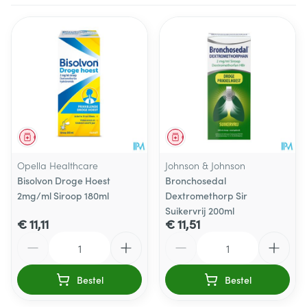
Geneesmiddel
Geneesmiddel
Opella Healthcare
Johnson & Johnson
Bisolvon Droge Hoest
Bronchosedal
2mg/ml Siroop 180ml
Dextromethorp Sir
Suikervrij 200ml
€ 11,11
€ 11,51
Aantal
Aantal
Bestel
Bestel