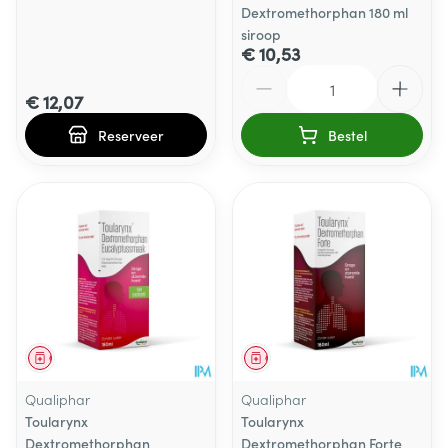
Dextromethorphan 180 ml
siroop
€ 10,53
Aantal
€ 12,07
Reserveer
Bestel
Geneesmiddel
Geneesmiddel
Qualiphar
Qualiphar
Toularynx
Toularynx
Dextromethorphan
Dextromethorphan Forte