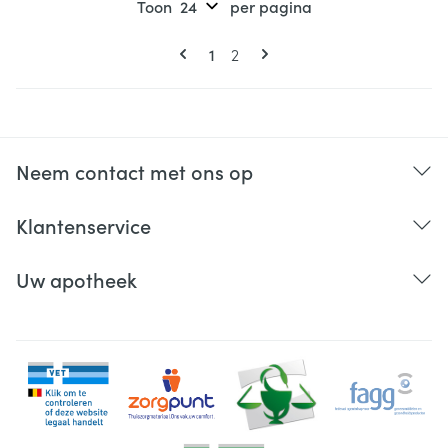
Toon
per pagina
Pagina's
U lees momenteel pagina
Pagina
1
2
Neem contact met ons op
Klantenservice
Uw apotheek