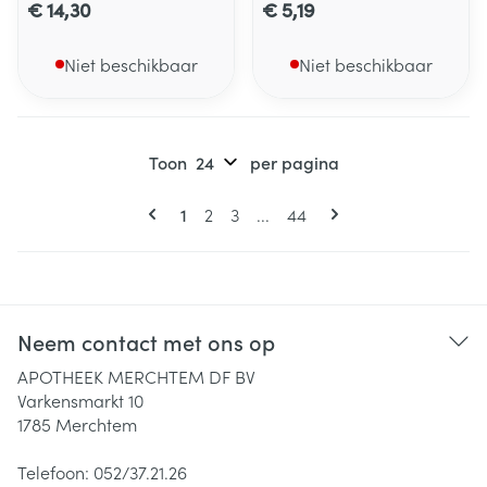
€ 14,30
€ 5,19
Niet beschikbaar
Niet beschikbaar
Toon
per pagina
Pagina's
U lees momenteel pagina
Pagina
Pagina
Pagina
1
2
3
...
44
Neem contact met ons op
APOTHEEK MERCHTEM DF BV
Varkensmarkt 10
1785
Merchtem
Telefoon:
052/37.21.26