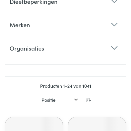
Dieetbeperkingen
filter
Merken
filter
Organisaties
filter
Producten
1
-
24
van
1041
Sorteer op: