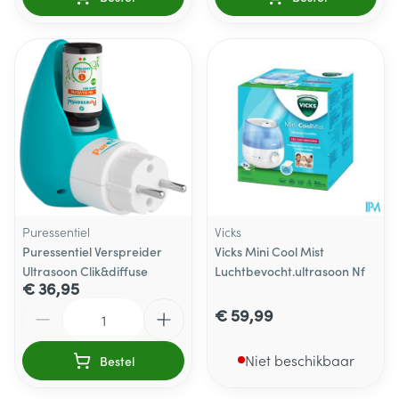
Puressentiel
Vicks
Puressentiel Verspreider
Vicks Mini Cool Mist
Ultrasoon Clik&diffuse
Luchtbevocht.ultrasoon Nf
€ 36,95
Aantal
€ 59,99
Niet beschikbaar
Bestel