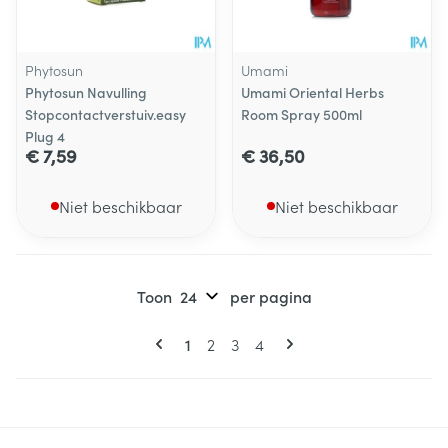
Phytosun
Umami
Phytosun Navulling
Umami Oriental Herbs
Stopcontactverstuiv.easy
Room Spray 500ml
Plug 4
€ 7,59
€ 36,50
Niet beschikbaar
Niet beschikbaar
Toon
per pagina
Pagina's
U lees momenteel pagina
Pagina
Pagina
Pagina
1
2
3
4