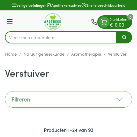
Dia 1 van 1
Ga naar de inhoud
Veilige betalingen
Apothekersadvies
Snelle beschikbaarheid
0
0 artikelen
Menu
€ 0,00
Me
Zoek
Product, merk, categorie...
Home
/
Natuur geneeskunde
/
Aromatherapie
/
Verstuiver
Verstuiver
Filteren
Producten
1
-
24
van
93