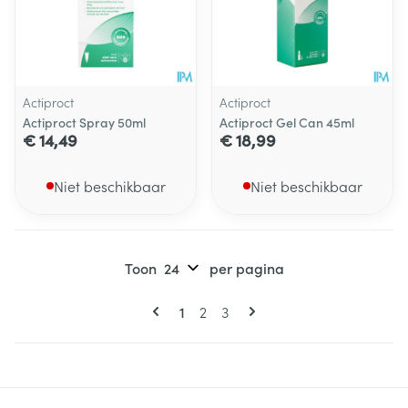
Actiproct
Actiproct
Actiproct Spray 50ml
Actiproct Gel Can 45ml
€ 14,49
€ 18,99
Niet beschikbaar
Niet beschikbaar
Toon
per pagina
Pagina's
U lees momenteel pagina
Pagina
Pagina
1
2
3