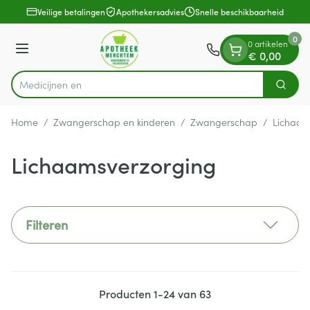
Dia 1 van 1
Ga naar de inhoud
Veilige betalingen
Apothekersadvies
Snelle beschikbaarheid
0
0 artikelen
Menu
€ 0,00
Zoek
Product, merk, categorie...
Home
/
Zwangerschap en kinderen
/
Zwangerschap
/
Lichaam
Lichaamsverzorging
Filteren
Producten
1
-
24
van
63