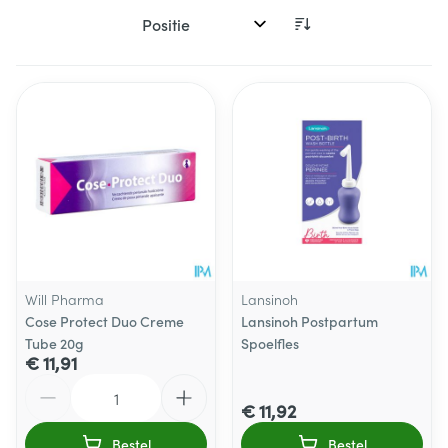
Sorteer op:
Will Pharma
Lansinoh
Cose Protect Duo Creme
Lansinoh Postpartum
Tube 20g
Spoelfles
€ 11,91
Aantal
€ 11,92
Bestel
Bestel