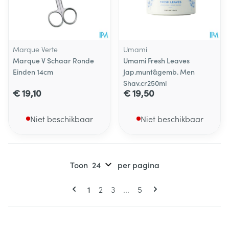
Marque Verte
Umami
Marque V Schaar Ronde
Umami Fresh Leaves
Einden 14cm
Jap.munt&gemb. Men
Shav.cr250ml
€ 19,10
€ 19,50
Niet beschikbaar
Niet beschikbaar
Toon
per pagina
Pagina's
U lees momenteel pagina
Pagina
Pagina
Pagina
1
2
3
...
5