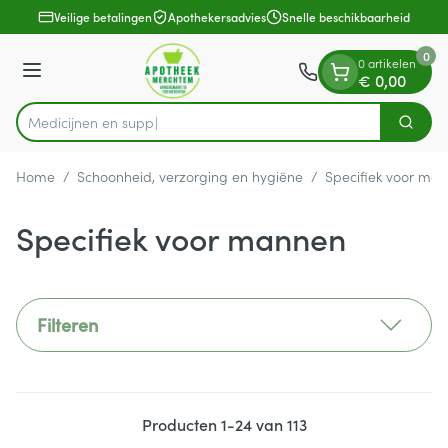
Dia 1 van 1
Ga naar de inhoud
Veilige betalingen
Apothekersadvies
Snelle beschikbaarheid
0
0 artikelen
Menu
€ 0,00
M
Zoek
Product, merk, categorie...
Home
/
Schoonheid, verzorging en hygiëne
/
Specifiek voor ma
Specifiek voor mannen
Filteren
Producten
1
-
24
van
113