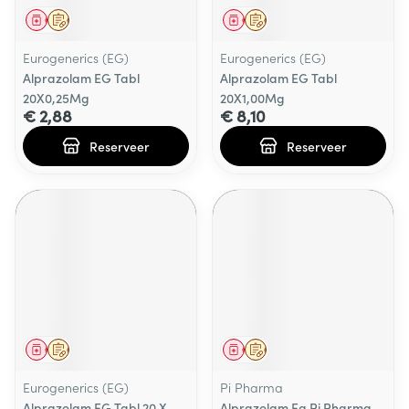
Geneesmiddel
Op voorschrift
Geneesmiddel
Op voorschrift
Eurogenerics (EG)
Eurogenerics (EG)
Alprazolam EG Tabl
Alprazolam EG Tabl
20X0,25Mg
20X1,00Mg
€ 2,88
€ 8,10
Reserveer
Reserveer
Geneesmiddel
Op voorschrift
Geneesmiddel
Op voorschrift
Eurogenerics (EG)
Pi Pharma
Alprazolam EG Tabl 20 X
Alprazolam Eg Pi Pharma