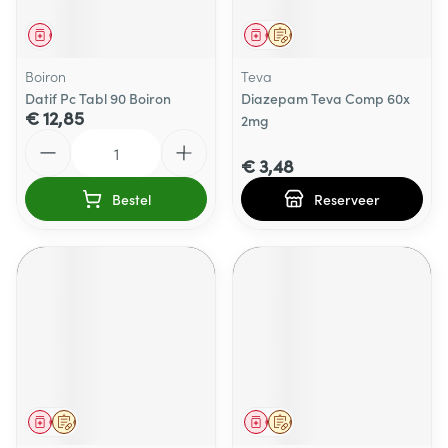
Geneesmiddel
Geneesmiddel
Op voorschrift
Boiron
Teva
Datif Pc Tabl 90 Boiron
Diazepam Teva Comp 60x
€ 12,85
2mg
Aantal
€ 3,48
Bestel
Reserveer
Geneesmiddel
Op voorschrift
Geneesmiddel
Op voorschrift