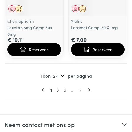
Geneesmiddel
Op voorschrift
Geneesmiddel
Op voorschrift
Cheplapharm
Viatris
Lexotan 6mg Comp 50x
Loramet Comp. 30 X 1mg
6mg
€ 10,11
€ 7,00
Reserveer
Reserveer
Toon
per pagina
Pagina's
U lees momenteel pagina
Pagina
Pagina
Pagina
1
2
3
...
7
Neem contact met ons op