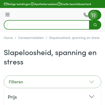
Ga naar de inhoud
Veilige betalingen
Apothekersadvies
Snelle beschikbaarheid
Menu
Zoek
Product, merk, categorie...
Home
/
Geneesmiddelen
/
Slapeloosheid, spanning en stress
Slapeloosheid, spanning en
stress
Filteren
Doorgaan naar productlijst
Prijs
filter