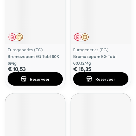
Geneesmiddel
Op voorschrift
Geneesmiddel
Op voorschrift
Eurogenerics (EG)
Eurogenerics (EG)
Bromazepam EG Tabl 60X
Bromazepam EG Tabl
6Mg
60X12Mg
€ 10,53
€ 18,35
Reserveer
Reserveer