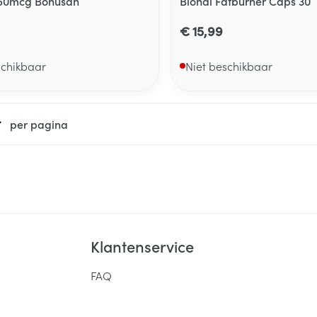
150mcg Bonusan
Bional Fatburner Caps 30
€ 15,99
schikbaar
Niet beschikbaar
per pagina
Klantenservice
FAQ