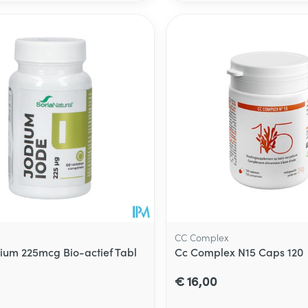
Toon meer
delen
Haar
ging
Supplementen
Insectenwe
Mondmaskers
middelen
ssen
 -
id
d
CC Complex
dium 225mcg Bio-actief Tabl
Cc Complex N15 Caps 120
Zelfbruiner
Scheren
€ 16,00