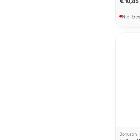
€ 10,85
Niet be
Bonusan