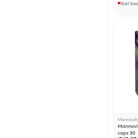
Niet be
Mannavita
Mannavit
caps 90