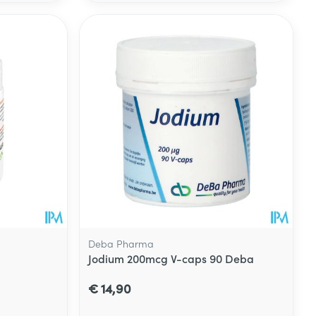
rende
Parfums en
geurproducten
Deba Pharma
Jodium 200mcg V-caps 90 Deba
CBD
€ 14,90