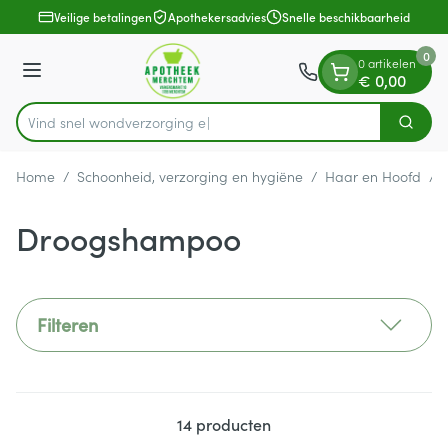
Dia 1 van 1
Ga naar de inhoud
Veilige betalingen
Apothekersadvies
Snelle beschikbaarheid
0
0 artikelen
Menu
€ 0,00
Vind snel wondv
Zoek
Product, merk, categorie...
Home
/
Schoonheid, verzorging en hygiëne
/
Haar en Hoofd
/
Droogshampoo
Filteren
14
producten