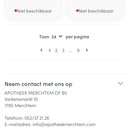
Niet beschikbaar
Niet beschikbaar
Toon
per pagina
Pagina's
U lees momenteel pagina
Pagina
Pagina
Pagina
1
2
3
...
9
Neem contact met ons op
APOTHEEK MERCHTEM DF BV
Varkensmarkt 10
1785
Merchtem
Telefoon:
052/37.21.26
E-mailadres:
info@
apotheekmerchtem.com