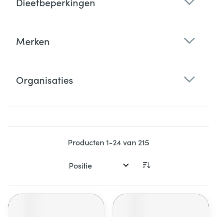
Dieetbeperkingen
filter
Merken
filter
Organisaties
filter
Producten
1
-
24
van
215
Sorteer op: