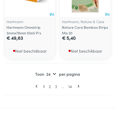
Hartmann
Hartmann, Nature & Care
Hartmann Omnistrip
Nature Care Bamboo Strips
3mmx76mm 50x5 P/s
Mix 20
€ 49,63
€ 5,40
Niet beschikbaar
Niet beschikbaar
Toon
per pagina
Pagina's
U lees momenteel pagina
Pagina
Pagina
Pagina
1
2
3
...
14