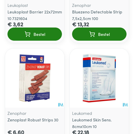
Leukoplast
Zenophar
Leukoplast Barrier 22x72mm
Bluezeno Detectable Strip
10 7321604
7,5x2,5cm 100
€ 3,62
€ 13,32
Bestel
Bestel
Zenophar
Leukomed
Zenoplast Robust Strips 30
Leukomed Skin Sens.
8cmx10cm 10
€ 6,60
€ 22,18