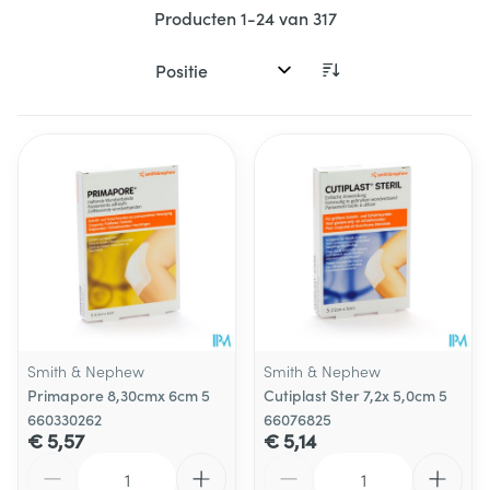
Producten
1
-
24
van
317
Sorteer op:
Smith & Nephew
Smith & Nephew
Primapore 8,30cmx 6cm 5
Cutiplast Ster 7,2x 5,0cm 5
660330262
66076825
€ 5,57
€ 5,14
Aantal
Aantal