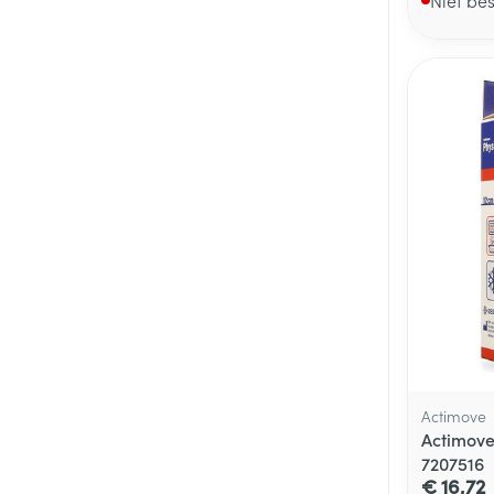
Actimove
Actimove
7207516
€ 16,72