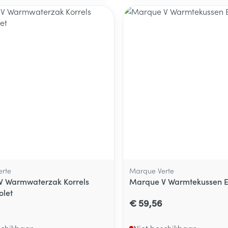
delen
Haar
ging
Supplementen
Insectenwe
Mondmaskers
middelen
ssen
 -
id
d
Zelfbruiner
Scheren
rte
Marque Verte
V Warmwaterzak Korrels
Marque V Warmtekussen El
olet
€ 59,56
schikbaar
Niet beschikbaar