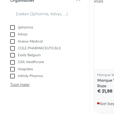
Organisaties
Aerosol access
Blaren
Creme, gel en 
filter
Zuurstof
Eelt
Eksteroog - lik
Ademhalingsste
2pharma
Toon meer
Advys
Arseus Medical
Spieren en gew
COLE PHARMACEUTICALS
Specifiek voor
Essity Belgium
Naalden en spu
Lichaamsverzo
GSA Healthcare
Infecties
Spuiten
Deodorant
Hospidex
Oplossing voor 
Marque Ve
Infinity Pharma
Gezichtsverzor
Marque 
Naalden
Luizen
Toon meer
Roze
€ 21,96
Naalden voor i
pennaalden
Diagnostica
Niet be
Toon meer