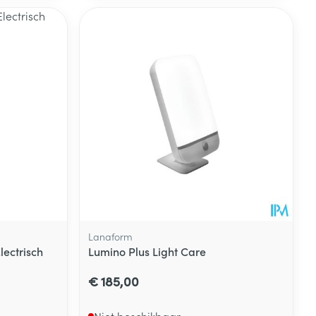
rende
Parfums en
geurproducten
CBD
Lanaform
ectrisch
Lumino Plus Light Care
€ 185,00
Niet beschikbaar