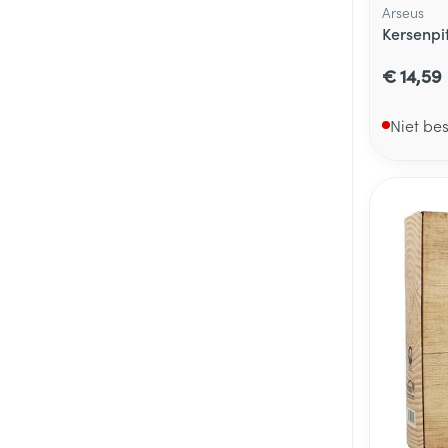
Arseus
Kersenpi
€ 14,59
Niet be