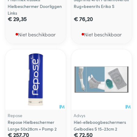
Hielbeschermer Doorliggen
Rug+beenrits Erika S
Links
€ 29,35
€ 76,20
Niet beschikbaar
Niet beschikbaar
Repose
Advys
Repose Hielbeschermer
Hiel-elleboogbeschermers
Large 50x28cm + Pomp 2
Gelbodies S 15-23cm 2
€ 257,70
€ 72,50