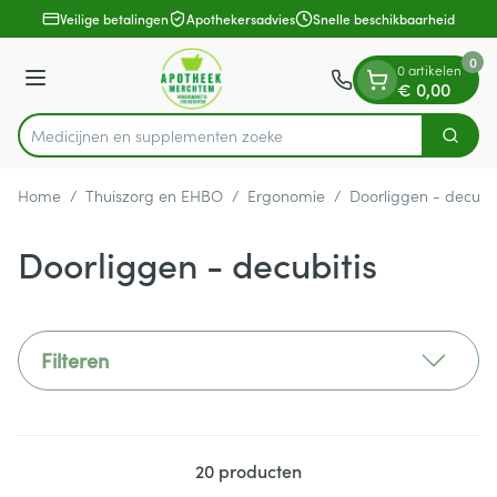
Dia 1 van 1
Ga naar de inhoud
Veilige betalingen
Apothekersadvies
Snelle beschikbaarheid
0
0 artikelen
Menu
€ 0,00
Medicijnen en su
Zoek
Product, merk, categorie...
Home
/
Thuiszorg en EHBO
/
Ergonomie
/
Doorliggen - decubit
Doorliggen - decubitis
Filteren
20
producten