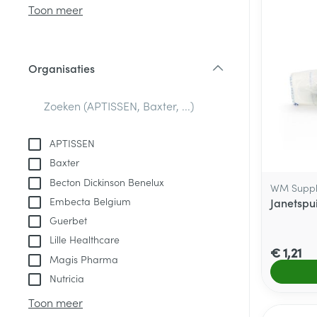
Aerosol access
Blaren
Creme, gel en 
Toon meer
Zuurstof
Eelt
Eksteroog - lik
Ademhalingsste
Organisaties
Toon meer
filter
Spieren en gew
Specifiek voor
APTISSEN
Naalden en spu
Baxter
Lichaamsverzo
Infecties
Becton Dickinson Benelux
Spuiten
WM Suppl
Deodorant
Embecta Belgium
Janetspu
Oplossing voor 
Gezichtsverzor
Guerbet
Naalden
Luizen
Lille Healthcare
€ 1,21
Naalden voor i
Magis Pharma
pennaalden
Nutricia
Diagnostica
Toon meer
Toon meer