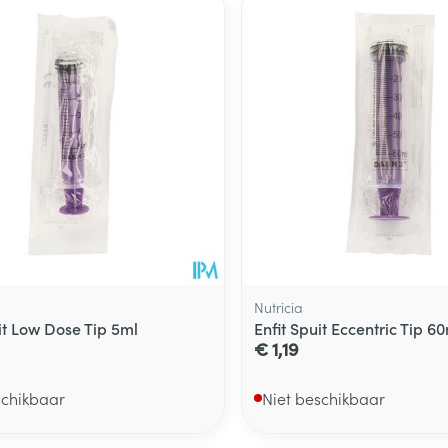
delen
Haar
ging
Supplementen
Insectenwe
Mondmaskers
middelen
ssen
 -
id
d
Nutricia
it Low Dose Tip 5ml
Enfit Spuit Eccentric Tip 6
Zelfbruiner
Scheren
€ 1,19
schikbaar
Niet beschikbaar