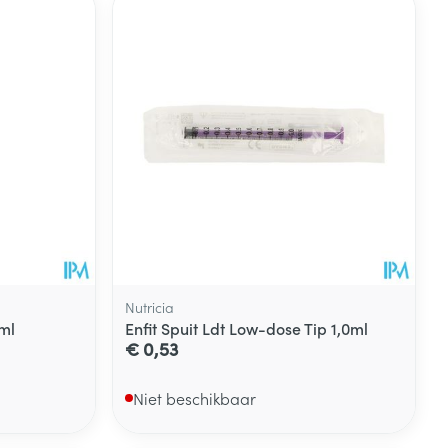
rende
Parfums en
geurproducten
Nutricia
0ml
Enfit Spuit Ldt Low-dose Tip 1,0ml
CBD
€ 0,53
Niet beschikbaar