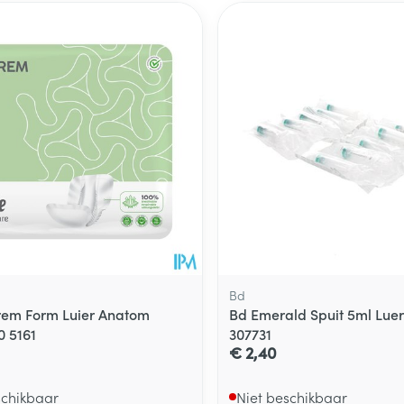
Bd
prem Form Luier Anatom
Bd Emerald Spuit 5ml Luer 
0 5161
307731
€ 2,40
schikbaar
Niet beschikbaar