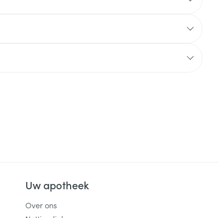
rende
Parfums en
geurproducten
CBD
Uw apotheek
Over ons