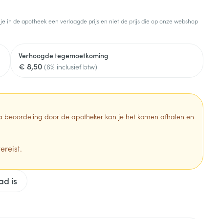
Toon meer
 je in de apotheek een verlaagde prijs en niet de prijs die op onze webshop
Diagnosetesten en
stress
Vlooien en teken
meetapparatuur
Oren
Mond en keel
Verhoogde tegemoetkoming
Alcoholtest
g
Oordopjes
Zuigtabletten
€ 8,50
(6% inclusief btw)
herapie -
Mond, muil of snavel
Bloeddrukmeter
ls
en -druppels
Oorreiniging
Spray - oplossing
Cholesteroltest
zen
Oordruppels
Hartslagmeter
ulpmiddelen
 Na beoordeling door de apotheker kan je het komen afhalen en
Toon meer
ereist.
Zonnebescherming
Ergonomie
ad is
ning en -
Aambeien
che
s
Aftersun
Ademhaling en zuurstof
je
Lippen
Badkamer