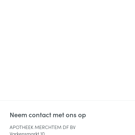
Diergeneesmid
Gezichtsverzor
Pillendozen en
accessoires
Pigmentstoorni
Gevoelige huid
geïrriteerde hu
Gemengde hui
Doffe huid
Toon meer
Snurken
Neem contact met ons op
APOTHEEK MERCHTEM DF BV
Varkensmarkt 10