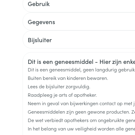
Gebruik
Toon meer
delen
Haar
Gegevens
ging
Supplementen
Insectenwe
Mondmaskers
middelen
CNK
3123395
ssen
Bijsluiter
 -
Nederlands
Duits
Frans
Organisaties
Arega Pharma NV, Teva B
id
Veiligheidsinformatie
Dit is een geneesmiddel - Hier zijn enkel
d
Merken
Teva
Dit is een geneesmiddel, geen langdurig gebrui
Buiten bereik van kinderen bewaren.
Breedte
81 mm
Lees de bijsluiter zorgvuldig.
Raadpleeg je arts of apotheker.
Lengte
128 mm
Neem in geval van bijwerkingen contact op met je
Zelfbruiner
Scheren
Geneesmiddelen zijn geen gewone producten. Ze
Diepte
32 mm
De wet verbiedt apothekers om ongebruikte gen
In het belang van uw veiligheid worden alle ge
Hoeveelheid