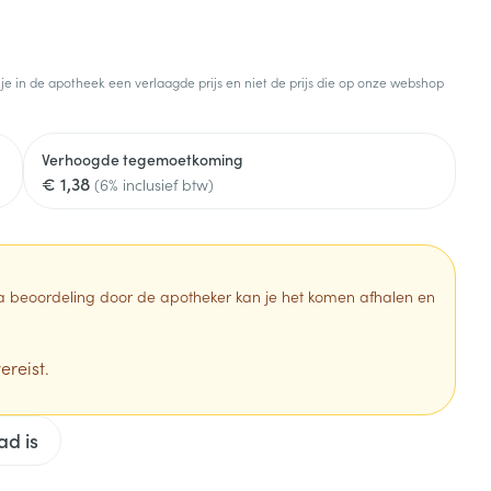
Botten, spieren en
Toon meer
gewrichten
armtetherapie
ogels
Fytotherapie
Wondzorg
Toon meer
 je in de apotheek een verlaagde prijs en niet de prijs die op onze webshop
Diagnosetesten en
stress
Vlooien en teken
meetapparatuur
Oren
Mond en keel
Verhoogde tegemoetkoming
€ 1,38
Alcoholtest
(6% inclusief btw)
g
Oordopjes
Zuigtabletten
herapie -
Mond, muil of snavel
Bloeddrukmeter
ls
en -druppels
Oorreiniging
Spray - oplossing
Cholesteroltest
zen
Oordruppels
Hartslagmeter
 Na beoordeling door de apotheker kan je het komen afhalen en
ulpmiddelen
Toon meer
ereist.
Zonnebescherming
Ergonomie
ad is
ning en -
Aambeien
che
s
Aftersun
Ademhaling en zuurstof