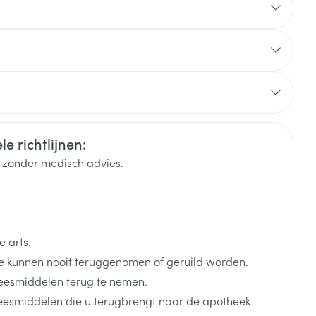
rende
Parfums en
geurproducten
elgium
e richtlijnen:
k zonder medisch advies.
 arts.
CBD
 kunnen nooit teruggenomen of geruild worden.
eesmiddelen terug te nemen.
neesmiddelen die u terugbrengt naar de apotheek