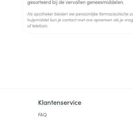
30
gesorteerd bij de vervallen geneesmiddelen.
Verpakking
Als apotheker bieden we persoonlijke farmaceutische
Actieve
hulpmiddel kun je contact met ons opnemen als je vrag
celecoxib
Ingrediënten
of telefoon.
Behoud
Kamertemperatuur (15°C -
Klantenservice
FAQ