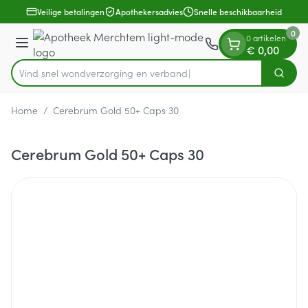
Dia 1 van 1
Ga naar de inhoud
Veilige betalingen
Apothekersadvies
Snelle beschikbaarheid
0
0 artikelen
Menu
€ 0,00
Vind snel wondverzorging en
Zoek
Product, merk, categorie...
Home
/
Cerebrum Gold 50+ Caps 30
Cerebrum Gold 50+ Caps 30