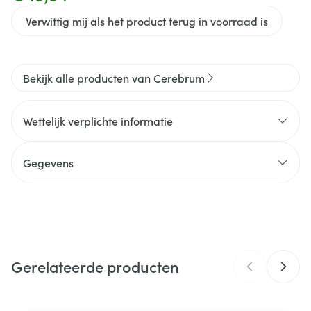
Verwittig mij als het product terug in voorraad is
Bekijk alle producten van Cerebrum
Wettelijk verplichte informatie
Gegevens
CNK
3215795
Organisaties
Corpus Pharma
Gerelateerde producten
Merken
Cerebrum
Breedte
58 mm
Navigeren door de elementen van de carrousel is mogelijk m
Druk om carrousel over te slaan
Druk op om naar carrouselnavigatie te gaan