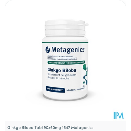
Lengte
115 mm
Diepte
58 mm
Behoud
Kamertemperatuur (15°C - 25°C)
Ginkgo Biloba Tabl 90x60mg 1647 Metagenics