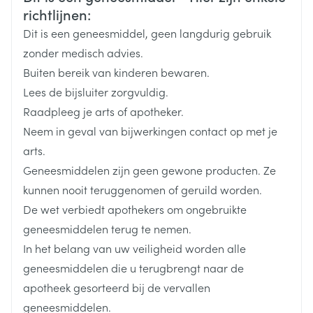
Duits
Frans
Frans
Merken
Astellas
(komt voor bij minder dan 1 op de 10 gebruikers).
richtlijnen:
Kauw of breek de tabletten niet en maak ze niet fijn
bloedvergiftiging (sepsis), een ernstige, of in
Dit is een geneesmiddel, geen langdurig gebruik
Breedte
81 mm
zeldzame gevallen zelfs levensbedreigende infectie
zonder medisch advies.
(komt voor bij minder dan 1 op de 10 gebruikers).
Buiten bereik van kinderen bewaren.
Lengte
135 mm
roodheid en vervellen van de huid, over een groter
Lees de bijsluiter zorgvuldig.
gedeelte van het lichaam. Dit kan jeuk geven of
Raadpleeg je arts of apotheker.
Diepte
25 mm
pijnlijk zijn (exfoliatieve dermatitis) (frequentie kan
Neem in geval van bijwerkingen contact op met je
met de beschikbare gegevens niet worden
arts.
Actieve
bepaald).
roxadustat
Geneesmiddelen zijn geen gewone producten. Ze
Ingrediënten
kunnen nooit teruggenomen of geruild worden.
De wet verbiedt apothekers om ongebruikte
Behoud
Kamertemperatuur (15°C - 25°C)
geneesmiddelen terug te nemen.
In het belang van uw veiligheid worden alle
geneesmiddelen die u terugbrengt naar de
apotheek gesorteerd bij de vervallen
geneesmiddelen.