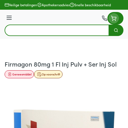
Ga naar de inhoud
Veilige betalingen
Apothekersadvies
Snelle beschikbaarheid
Menu
Zoek
Product, merk, categorie...
Firmagon 80mg 1 Fl Inj Pulv + Ser Inj Sol
Geneesmiddel
Op voorschrift