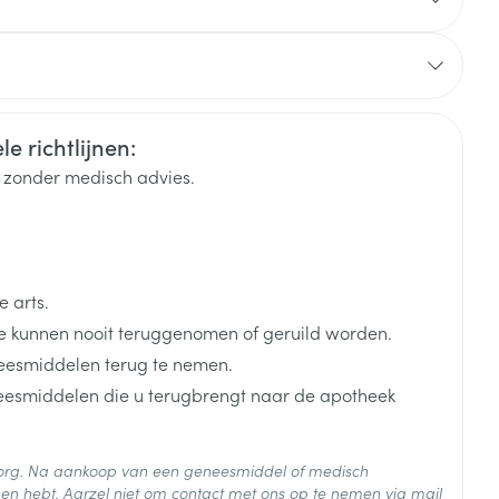
+ 4de dosis in de 12de maand.
olledig primair immunisatieschema doorliepen is de
rende
Parfums en
geurproducten
ond.
Duits
Frans
Frans
teem zijn bijkomende doses aangeraden wanneer het
.
e richtlijnen:
k zonder medisch advies.
loedingsstoornissen.
 arts.
 kunnen nooit teruggenomen of geruild worden.
eesmiddelen terug te nemen.
CBD
neesmiddelen die u terugbrengt naar de apotheek
lakte-antigenen)
 zorg. Na aankoop van een geneesmiddel of medisch
en hebt. Aarzel niet om contact met ons op te nemen via mail