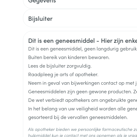
Versneld schema: 3 dosissen: op 0, 1 en 2 maand 
delen
Haar
CNK
2246775
Bij immunocompetente gevaccineerden die een v
ging
Supplementen
Insectenwe
Bijsluiter
Mondmaskers
middelen
noodzaak van een herhalingsdosis niet aangeto
ssen
Nederlands
Nederlands
Duits
Organisaties
MSD Belgium
Bij gevaccineerden met een verzwakt afweersys
 -
Veiligheidsinformatie
hepatitis B-virus-oppervlakteantigeen < 10 IU/l is
Dit is een geneesmiddel - Hier zijn enkel
id
Breedte
53 mm
Dit is een geneesmiddel, geen langdurig gebrui
Intramusculair injecteren in de deltoïdeusstreek.
d
Buiten bereik van kinderen bewaren.
Lengte
154 mm
Uitzonderlijk subcutaan bij trombocytopenie of b
Lees de bijsluiter zorgvuldig.
Raadpleeg je arts of apotheker.
Diepte
25 mm
Neem in geval van bijwerkingen contact op met je
Geneesmiddelen zijn geen gewone producten. Ze
Hoeveelheid
1
De wet verbiedt apothekers om ongebruikte gen
Verpakking
Zelfbruiner
Scheren
In het belang van uw veiligheid worden alle ge
gesorteerd bij de vervallen geneesmiddelen.
Actieve
hepatitis B-virus (opperv
Ingrediënten
Als apotheker bieden we persoonlijke farmaceutische
hulpmiddel kun je contact met ons opnemen als je vrag