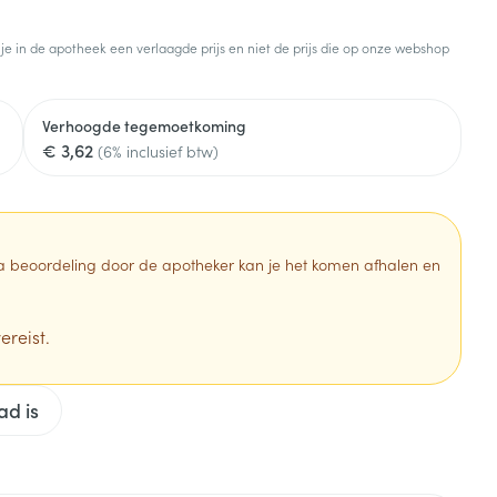
armtetherapie
ogels
Fytotherapie
Wondzorg
Toon meer
 je in de apotheek een verlaagde prijs en niet de prijs die op onze webshop
Diagnosetesten en
stress
Vlooien en teken
meetapparatuur
Oren
Mond en keel
Verhoogde tegemoetkoming
€ 3,62
Alcoholtest
(6% inclusief btw)
g
Oordopjes
Zuigtabletten
herapie -
Mond, muil of snavel
Bloeddrukmeter
ls
en -druppels
Oorreiniging
Spray - oplossing
Cholesteroltest
zen
Oordruppels
Hartslagmeter
 Na beoordeling door de apotheker kan je het komen afhalen en
ulpmiddelen
Toon meer
ereist.
Zonnebescherming
Ergonomie
ad is
ning en -
Aambeien
che
s
Aftersun
Ademhaling en zuurstof
je
Lippen
Badkamer