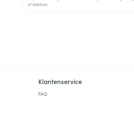
Behoud
Koelkast (2°C - 8°C)
of telefoon.
Klantenservice
FAQ