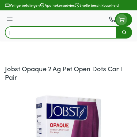
Ga naar de inhoud
Veilige betalingen
Apothekersadvies
Snelle beschikbaarheid
Menu
Zoek
Product, merk, categorie...
Jobst Opaque 2 Ag Pet Open Dots Car I
Pair