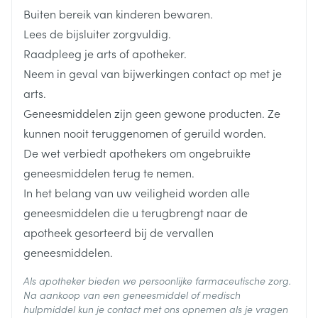
Buiten bereik van kinderen bewaren.
dan 4 ml bier of 2 ml wijn. Er zit een kleine
Lengte
115 mm
Lees de bijsluiter zorgvuldig.
hoeveelheid alcohol in dit middel. Dit is zo weinig
Raadpleeg je arts of apotheker.
dat de gebruiker hier niets van merkt.
Diepte
40 mm
Neem in geval van bijwerkingen contact op met je
Medica Keelspray Menthol bevat minder dan 1
arts.
mmol natrium (23 mg) per 5 verstuivingen, dat wil
Hoeveelheid
1
Geneesmiddelen zijn geen gewone producten. Ze
zeggen dat het in wezen 'natriumvrij' is.
Verpakking
kunnen nooit teruggenomen of geruild worden.
De wet verbiedt apothekers om ongebruikte
chloorhexidine digluconaat,
Actieve
Ingrediënten
geneesmiddelen terug te nemen.
lidocaïne hydrochloride
In het belang van uw veiligheid worden alle
Behoud
Kamertemperatuur (15°C - 25°C)
geneesmiddelen die u terugbrengt naar de
apotheek gesorteerd bij de vervallen
geneesmiddelen.
Als apotheker bieden we persoonlijke farmaceutische zorg.
Na aankoop van een geneesmiddel of medisch
hulpmiddel kun je contact met ons opnemen als je vragen