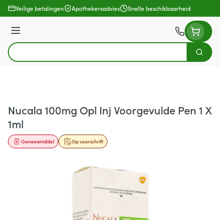
Ga naar de inhoud
Veilige betalingen
Apothekersadvies
Snelle beschikbaarheid
Menu
Zoek
Product, merk, categorie...
Nucala 100mg Opl Inj Voorgevulde Pen 1 X
1ml
Geneesmiddel
Op voorschrift