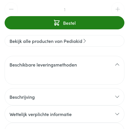
Aantal
Bestel
Bekijk alle producten van Pediakid
Beschikbare leveringsmethoden
Beschrijving
Voedingssupplement in de vorm van siroop op basis
van Fenegriek, Kurkuma, Spirulina, Witlof,
Wettelijk verplichte informatie
Waterkers, Gember; Vitamine C en B12, koper en
magnesium.