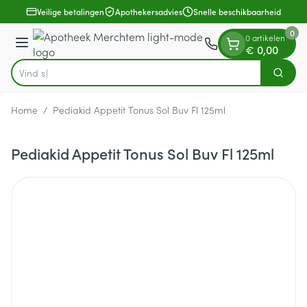
Dia 1 van 1
Ga naar de inhoud
Veilige betalingen
Apothekersadvies
Snelle beschikbaarheid
0
0 artikelen
Menu
€ 0,00
Vind snel w
Zoek
Product, merk, categorie...
Home
/
Pediakid Appetit Tonus Sol Buv Fl 125ml
Pediakid Appetit Tonus Sol Buv Fl 125ml