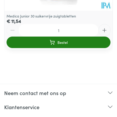
Behoud
25°C)
0,375 mcg
Vitamine b12
(15% AR)
Medica Junior 30 suikervrije zuigtabletten
€ 11,54
0,28 mg (28%
Aantal
Koper
AR)
Bestel
0,3 mg (15%
Mangaan
AR)
Neem contact met ons op
Klantenservice