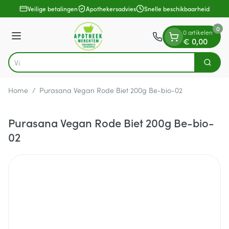
Dia 1 van 1
Ga naar de inhoud
Veilige betalingen
Apothekersadvies
Snelle beschikbaarheid
0
0 artikelen
Menu
€ 0,00
Zoek
Product, merk, categorie...
Home
/
Purasana Vegan Rode Biet 200g Be-bio-02
Purasana Vegan Rode Biet 200g Be-bio-
02