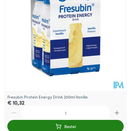
Zout
0.3 g
Hoeveelheid
200
Verpakking
Glutenvrij, Lactosevrij,
Dieetbeperkingen
Sojavrij, Vegan
Kamertemperatuur (15°C -
Behoud
25°C)
Fresubin Protein Energy Drink 200ml Vanille
€ 10,32
Aantal
Bestel