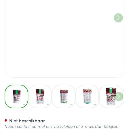
View larger image
View larger image
View larger image
View larger image
View lar
Purasana Vegan Rode Biet 20
Niet beschikbaar
Neem contact op met ons via telefoon of e-mail, dan bekijken