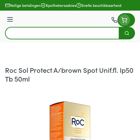
Ga naar de inhoud
Veilige betalingen
Apothekersadvies
Snelle beschikbaarheid
Menu
Zoek
Product, merk, categorie...
Roc Sol Protect A/brown Spot Unif.fl. Ip50
Tb 50ml