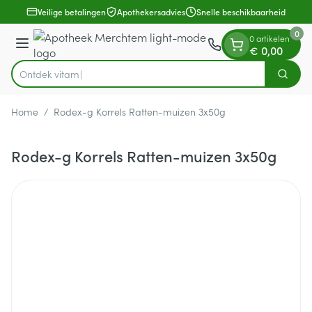
Dia 1 van 1
Ga naar de inhoud
Veilige betalingen
Apothekersadvies
Snelle beschikbaarheid
0
0 artikelen
Menu
€ 0,00
Ontdek
Zoek
Product, merk, categorie...
Home
/
Rodex-g Korrels Ratten-muizen 3x50g
Rodex-g Korrels Ratten-muizen 3x50g