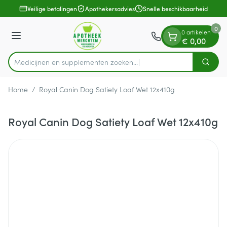
Dia 1 van 1
Ga naar de inhoud
Veilige betalingen
Apothekersadvies
Snelle beschikbaarheid
0
0 artikelen
Menu
€ 0,00
Medicijnen en supplementen zoeken...
Zoek
Product, merk, categorie...
Home
/
Royal Canin Dog Satiety Loaf Wet 12x410g
Royal Canin Dog Satiety Loaf Wet 12x410g