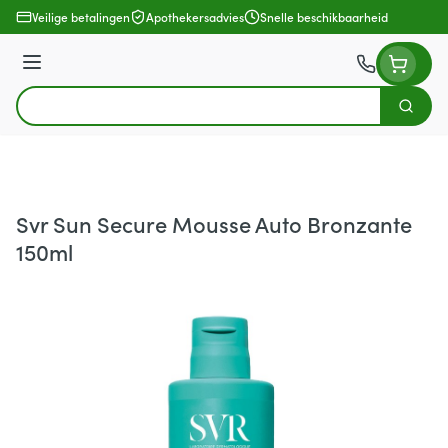
Ga naar de inhoud
Veilige betalingen
Apothekersadvies
Snelle beschikbaarheid
Menu
Zoek
Product, merk, categorie...
Svr Sun Secure Mousse Auto Bronzante
150ml