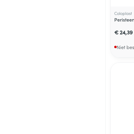
Coloplast
Peristee
€ 24,39
Niet be