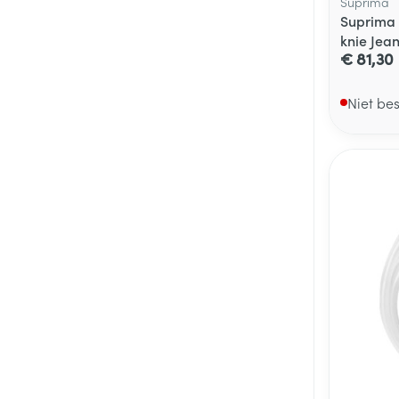
Suprima
Suprima 
knie Jean
€ 81,30
Niet be