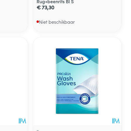
Rug+beenrits Bl S
€ 73,30
Niet beschikbaar