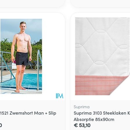
Toon meer
delen
Haar
ging
Supplementen
Insectenwe
Mondmaskers
middelen
ssen
 -
id
d
Zelfbruiner
Scheren
Suprima
1521 Zwemshort Man + Slip
Suprima 3103 Steeklaken K
Absorptie 85x90cm
0
€ 53,10