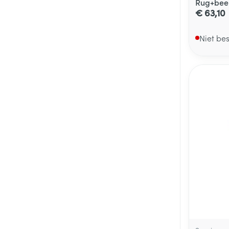
Rug+been
€ 63,10
Niet be