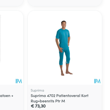
rende
Parfums en
geurproducten
CBD
Suprima
atoen +
Suprima 4702 Patientoveral Kort
Rug+beenrits Ptr M
€ 73,30