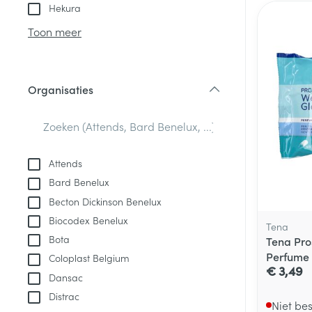
Aerosol toestel
kloven
Tabletten
Hekura
Aerosol access
Blaren
Creme, gel en 
Toon meer
Zuurstof
Eelt
Eksteroog - lik
Ademhalingsste
Organisaties
Toon meer
filter
Spieren en gew
Specifiek voor
Attends
Naalden en spu
Bard Benelux
Lichaamsverzo
Infecties
Becton Dickinson Benelux
Spuiten
Deodorant
Biocodex Benelux
Oplossing voor 
Tena
Gezichtsverzor
Bota
Tena Pro
Naalden
Luizen
Perfume
Coloplast Belgium
€ 3,49
Naalden voor i
Dansac
pennaalden
Distrac
Diagnostica
Niet be