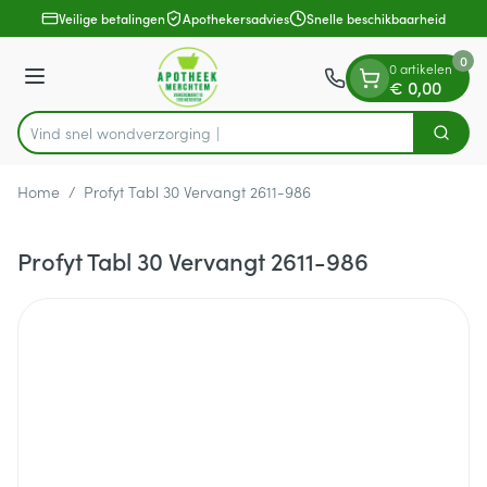
Dia 1 van 1
Ga naar de inhoud
Veilige betalingen
Apothekersadvies
Snelle beschikbaarheid
0
0 artikelen
Menu
€ 0,00
Vind snel wondverz
Zoek
Product, merk, categorie...
Home
/
Profyt Tabl 30 Vervangt 2611-986
Profyt Tabl 30 Vervangt 2611-986