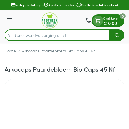
Dia 1 van 1
Ga naar de inhoud
Veilige betalingen
Apothekersadvies
Snelle beschikbaarheid
0
0 artikelen
Menu
€ 0,00
Vind snel wondverzorgi
Zoek
Product, merk, categorie...
Home
/
Arkocaps Paardebloem Bio Caps 45 Nf
Arkocaps Paardebloem Bio Caps 45 Nf