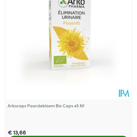
Diepte
48 mm
Dieetbeperkingen
Bio
Kamertemperatuur (15°C -
Behoud
25°C)
Arkocaps Paardebloem Bio Caps 45 Nf
€ 13,66