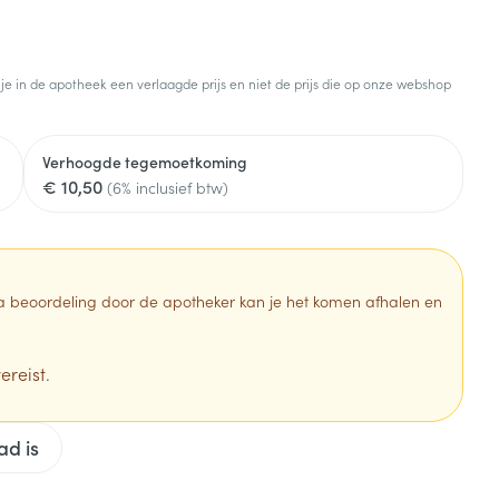
Botten, spieren en
Toon meer
gewrichten
armtetherapie
ogels
Fytotherapie
Wondzorg
Toon meer
 je in de apotheek een verlaagde prijs en niet de prijs die op onze webshop
Diagnosetesten en
stress
Vlooien en teken
meetapparatuur
Oren
Mond en keel
Verhoogde tegemoetkoming
€ 10,50
Alcoholtest
(6% inclusief btw)
g
Oordopjes
Zuigtabletten
herapie -
Mond, muil of snavel
Bloeddrukmeter
ls
en -druppels
Oorreiniging
Spray - oplossing
Cholesteroltest
zen
Oordruppels
Hartslagmeter
 Na beoordeling door de apotheker kan je het komen afhalen en
ulpmiddelen
Toon meer
ereist.
Zonnebescherming
Ergonomie
ad is
ning en -
Aambeien
che
s
Aftersun
Ademhaling en zuurstof