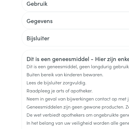
Gebruik
Toon meer
delen
Haar
Gegevens
ging
Supplementen
Insectenwe
Mondmaskers
middelen
CNK
3327715
ssen
Bijsluiter
 -
Nederlands
Duits
Frans
Organisaties
Arega Pharma NV, Teva B
id
Veiligheidsinformatie
Dit is een geneesmiddel - Hier zijn enkel
d
Merken
Teva
Dit is een geneesmiddel, geen langdurig gebrui
Buiten bereik van kinderen bewaren.
Breedte
70 mm
Lees de bijsluiter zorgvuldig.
Raadpleeg je arts of apotheker.
Lengte
135 mm
Neem in geval van bijwerkingen contact op met je
Zelfbruiner
Scheren
Geneesmiddelen zijn geen gewone producten. Ze
Diepte
65 mm
De wet verbiedt apothekers om ongebruikte gen
In het belang van uw veiligheid worden alle ge
Hoeveelheid