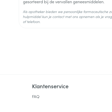
98
gesorteerd bij de vervallen geneesmiddelen.
Verpakking
Als apotheker bieden we persoonlijke farmaceutische
Actieve
hulpmiddel kun je contact met ons opnemen als je vrag
aripiprazol
Ingrediënten
of telefoon.
Behoud
Kamertemperatuur (15°C -
Klantenservice
FAQ