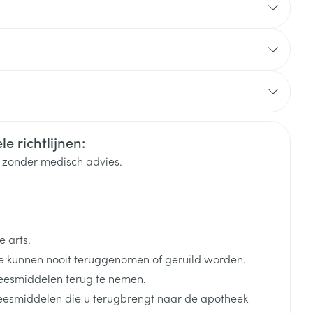
rende
Parfums en
geurproducten
elgium
e richtlijnen:
k zonder medisch advies.
 arts.
CBD
 kunnen nooit teruggenomen of geruild worden.
eesmiddelen terug te nemen.
neesmiddelen die u terugbrengt naar de apotheek