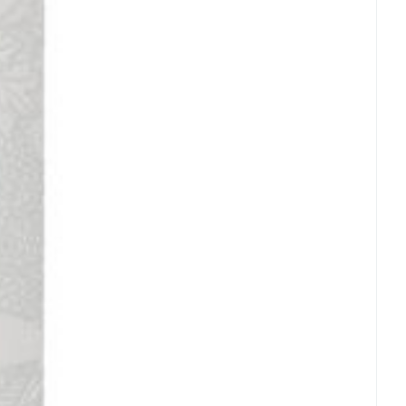
rende
Parfums en
geurproducten
CBD