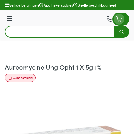
Ga naar de inhoud
Veilige betalingen
Apothekersadvies
Snelle beschikbaarheid
Menu
Zoek
Product, merk, categorie...
Aureomycine Ung Opht 1 X 5g 1%
Geneesmiddel