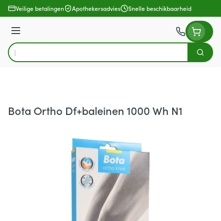
Ga naar de inhoud
Veilige betalingen
Apothekersadvies
Snelle beschikbaarheid
Menu
Zoek
Product, merk, categorie...
Bota Ortho Df+baleinen 1000 Wh N1